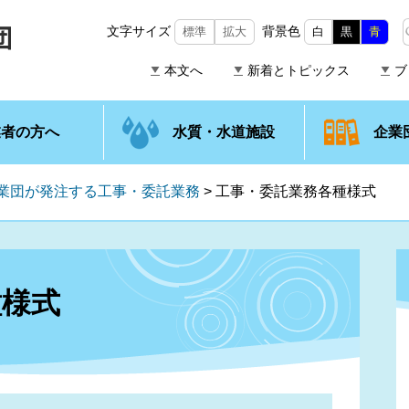
文字サイズ
背景色
標準
拡大
白
黒
青
本文へ
新着とトピックス
ブ
業者の方へ
水質・水道施設
企業
業団が発注する工事・委託業務
>
工事・委託業務各種様式
種様式