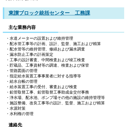
東讃ブロック統括センター 工務課
主な業務内容
・水道メーターの設置および維持管理
・配水管工事等の計画、設計、監督、施工および精算
・配水管等の維持管理、修繕および漏水調査
・漏水防止工事の計画策定
・工事の設計審査、中間検査および竣工検査
・貯蔵品、工事資材等の調達、検査および保管
・管路図面の管理
・指定給水装置工事事業者に対する指導等
・給水台帳の管理
・給水装置工事の受付、審査および検査
・鉛管取替工事、鉛管取替工事助成金交付事務
・浄水場、配水池、ポンプ場その他の施設の維持管理等
・施設整備、改良工事等の設計、監督、施工および精算
・水源対策
・水利権の管理
連絡先