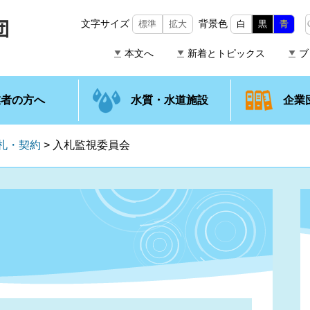
文字サイズ
背景色
標準
拡大
白
黒
青
本文へ
新着とトピックス
ブ
業者の方へ
水質・水道施設
企業
札・契約
>
入札監視委員会