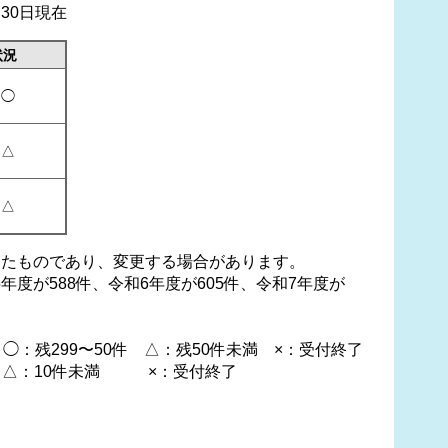
30日現在
状況
◯
△
△
したものであり、変更する場合があります。
度が588件、令和6年度が605件、令和7年度が
299〜50件 △：残50件未満 ×：受付終了
△：10件未満 ×：受付終了