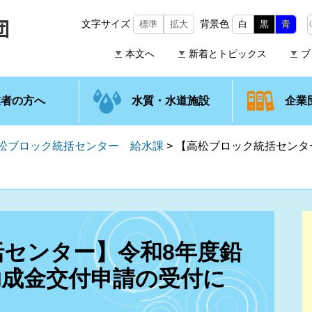
文字サイズ
背景色
標準
拡大
白
黒
青
本文へ
新着とトピックス
ブ
業者の方へ
水質・水道施設
企業
松ブロック統括センター 給水課
>
【高松ブロック統括センタ
センター】令和8年度鉛
助成金交付申請の受付に