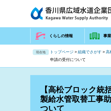
くらしの情報
事
トップページ
>
組織でさがす
>
高
現在地
申請の受付について
【高松ブロック統括
製給水管取替工事
ついて