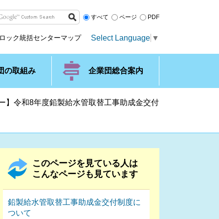
すべて
ページ
PDF
Select Language
▼
ロック統括センターマップ
団の取組み
企業団総合案内
ー】令和8年度鉛製給水管取替工事助成金交付
このページを見ている人は
こんなページも見ています
鉛製給水管取替工事助成金交付制度に
ついて