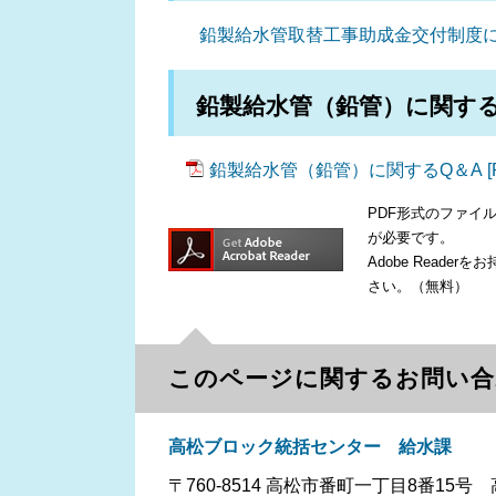
鉛製給水管取替工事助成金交付制度
鉛製給水管（鉛管）に関す
鉛製給水管（鉛管）に関するQ＆A [P
PDF形式のファイルを
が必要です。
Adobe Read
さい。（無料）
このページに関するお問い合
高松ブロック統括センター 給水課
〒760-8514
高松市番町一丁目8番15号